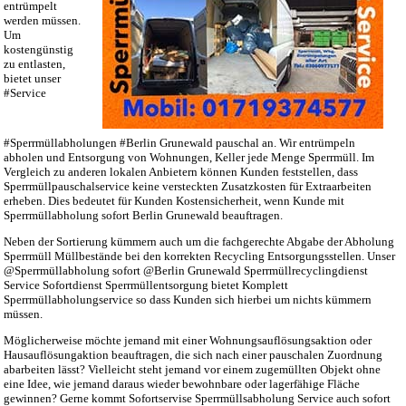
entrümpelt
werden müssen.
Um
kostengünstig
zu entlasten,
bietet unser
#Service
#Sperrmüllabholungen #Berlin Grunewald pauschal an. Wir entrümpeln
abholen und Entsorgung von Wohnungen, Keller jede Menge Sperrmüll. Im
Vergleich zu anderen lokalen Anbietern können Kunden feststellen, dass
Sperrmüllpauschalservice keine versteckten Zusatzkosten für Extraarbeiten
erheben. Dies bedeutet für Kunden Kostensicherheit, wenn Kunde mit
Sperrmüllabholung sofort Berlin Grunewald beauftragen.
Neben der Sortierung kümmern auch um die fachgerechte Abgabe der Abholung
Sperrmüll Müllbestände bei den korrekten Recycling Entsorgungsstellen. Unser
@Sperrmüllabholung sofort @Berlin Grunewald Sperrmüllrecyclingdienst
Service Sofortdienst Sperrmüllentsorgung bietet Komplett
Sperrmüllabholungservice so dass Kunden sich hierbei um nichts kümmern
müssen.
Möglicherweise möchte jemand mit einer Wohnungsauflösungsaktion oder
Hausauflösungaktion beauftragen, die sich nach einer pauschalen Zuordnung
abarbeiten lässt? Vielleicht steht jemand vor einem zugemüllten Objekt ohne
eine Idee, wie jemand daraus wieder bewohnbare oder lagerfähige Fläche
gewinnen? Gerne kommt Sofortservise Sperrmüllsabholung Service auch sofort